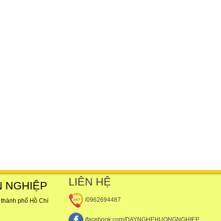
LIÊN HỆ
N NGHIỆP
/0962694487
 thành phố Hồ Chí
/facebook.com/DAYNGHEHUONGNGHIEP