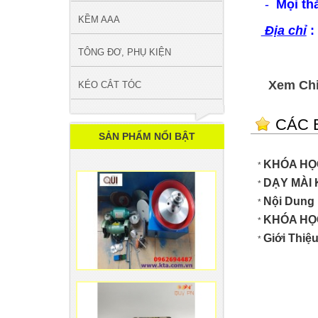
-
Mọi th
KỀM AAA
Địa chỉ
:
TÔNG ĐƠ, PHỤ KIỆN
Xem Chi T
KÉO CẮT TÓC
CÁC B
SẢN PHẨM NỔI BẬT
KHÓA HỌ
*
DẠY MÀI
*
Nội Dung
*
KHÓA HỌC
*
Giới Thiệ
*