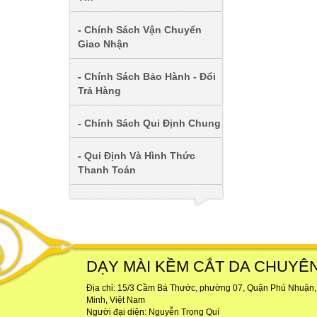
-
Chính Sách Vận Chuyển
Giao Nhận
-
Chính Sách Bảo Hành - Đổi
Trả Hàng
-
Chính Sách Qui Định Chung
-
Qui Định Và Hình Thức
Thanh Toán
DẠY MÀI KỀM CẮT DA CHUYÊ
Địa chỉ: 15/3 Cầm Bá Thước, phường 07, Quận Phú Nhuận,
Minh, Việt Nam
Người đại diện: Nguyễn Trọng Quí