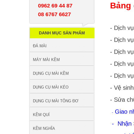
Bảng 
0962 69 44 87
08 6767 6627
- Dịch v
DANH MỤC SẢN PHẨM
- Dịch vụ
ĐÁ MÀI
- Dịch vụ
MÁY MÀI KỀM
- Dịch v
DỤNG CỤ MÀI KỀM
- Dịch v
- Vệ sin
DỤNG CỤ MÀI KÉO
- Sửa ch
DỤNG CỤ MÀI TÔNG ĐƠ
Giao n
-
KỀM QUÍ
- Nhận
KỀM NGHĨA