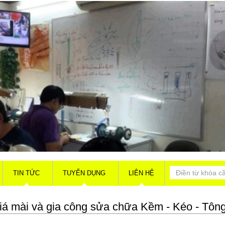
TIN TỨC
TUYỂN DỤNG
LIÊN HỆ
á mài và gia công sửa chữa Kềm - Kéo - Tôn