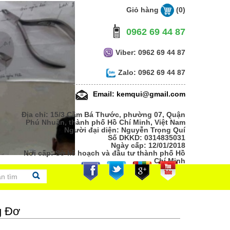
Giỏ hàng
(0)
0962 69 44 87
Viber: 0962 69 44 87
Zalo: 0962 69 44 87
Email: kemqui@gmail.com
Địa chỉ: 15/3 Cầm Bá Thước, phường 07, Quận
Phú Nhuận, thành phố Hồ Chí Minh, Việt Nam
Người đại diện: Nguyễn Trọng Quí
Số DKKD: 0314835031
Ngày cấp: 12/01/2018
Nơi cấp: Sở kế hoạch và đầu tư thành phố Hồ
Chí Minh
g Đơ