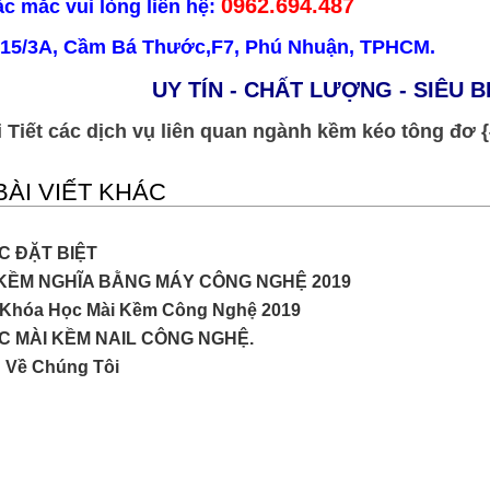
0962.694.487
ắc mắc vui lòng liên hệ:
 15/3A, Cầm Bá Thước,F7, Phú Nhuận, TPHCM.
UY TÍN - CHẤT LƯỢNG - SIÊU 
iết các dịch vụ liên quan ngành kềm kéo tông đơ {{{
ÀI VIẾT KHÁC
C ĐẶT BIỆT
 KỀM NGHĨA BẰNG MÁY CÔNG NGHỆ 2019
 Khóa Học Mài Kềm Công Nghệ 2019
 MÀI KỀM NAIL CÔNG NGHỆ.
u Về Chúng Tôi