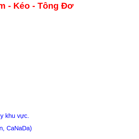
m - Kéo - Tông Đơ
y khu vực.
an, CaNaDa)